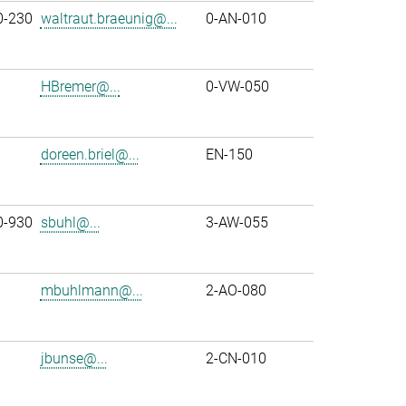
0-230
waltraut.braeunig@...
0-AN-010
HBremer@...
0-VW-050
doreen.briel@...
EN-150
0-930
sbuhl@...
3-AW-055
mbuhlmann@...
2-AO-080
jbunse@...
2-CN-010