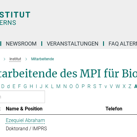
NEWSROOM
VERANSTALTUNGEN
FAQ ALTER
Institut
Mitarbeitende
arbeitende des MPI für Bio
D
d
E
F
G
H
I
J
K
L
M
N
O
Ö
P
R
S
T
v
V
W
X
Z
A
t
Name & Position
Telefon
Ezequiel Abraham
Doktorand / IMPRS