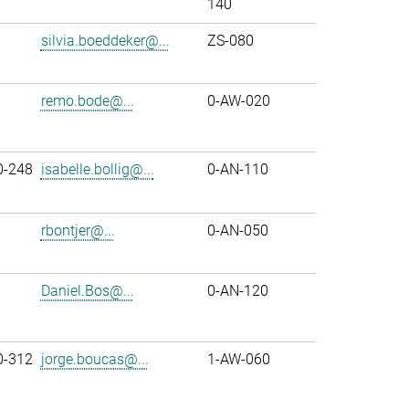
140
silvia.boeddeker@...
ZS-080
remo.bode@...
0-AW-020
0-248
isabelle.bollig@...
0-AN-110
rbontjer@...
0-AN-050
Daniel.Bos@...
0-AN-120
0-312
jorge.boucas@...
1-AW-060