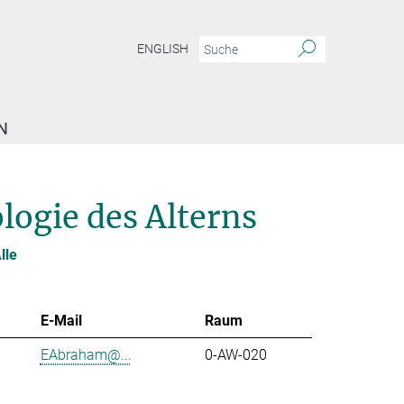
ENGLISH
N
logie des Alterns
lle
E-Mail
Raum
EAbraham@...
0-AW-020