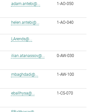
adam.antebi@...
1-AO-050
helen.antebi@...
1-AO-040
LArends@...
ilian.atanassov@...
0-AW-030
mbaghdadi@...
1-AW-100
eballhysa@...
1-CS-070
FBalthasar@...