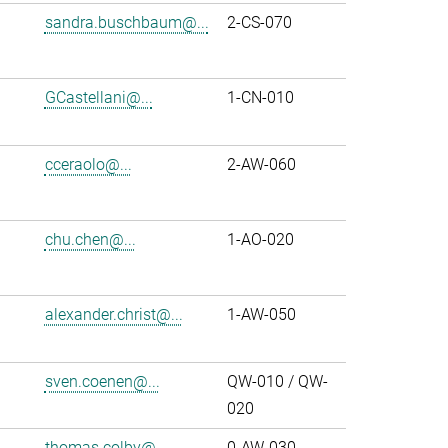
sandra.buschbaum@...
2-CS-070
GCastellani@...
1-CN-010
cceraolo@...
2-AW-060
chu.chen@...
1-AO-020
alexander.christ@...
1-AW-050
sven.coenen@...
QW-010 / QW-
020
thomas.colby@...
0-AW-030