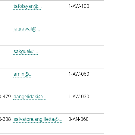
tafolayan@...
1-AW-100
iagrawal@...
sakguel@...
amin@...
1-AW-060
0-479
dangelidaki@...
1-AW-030
0-308
salvatore.angilletta@...
0-AN-060