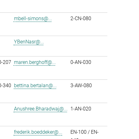
mbell-simons@...
2-CN-080
YBenNasr@...
0-207
maren.berghoff@...
0-AN-030
0-340
bettina.bertalan@...
3-AW-080
Anushree.Bharadwaj@...
1-AN-020
frederik.boeddeker@...
EN-100 / EN-