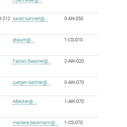
0-212
sarah.bannert@...
0-AN-050
ebaum@...
1-CS-010
Fabian.Baezner@...
2-AW-020
juergen.bechler@...
0-AW-070
ABecker@...
1-AW-070
marlene.beckmann@...
1-CS-070