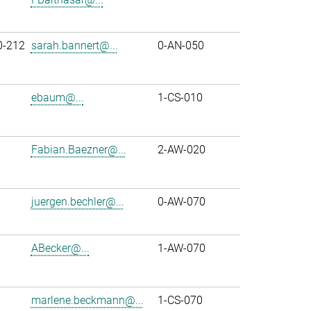
0-212
sarah.bannert@...
0-AN-050
ebaum@...
1-CS-010
Fabian.Baezner@...
2-AW-020
juergen.bechler@...
0-AW-070
ABecker@...
1-AW-070
marlene.beckmann@...
1-CS-070