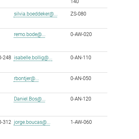
140
silvia.boeddeker@...
ZS-080
remo.bode@...
0-AW-020
0-248
isabelle.bollig@...
0-AN-110
rbontjer@...
0-AN-050
Daniel.Bos@...
0-AN-120
0-312
jorge.boucas@...
1-AW-060