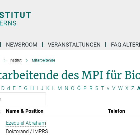
NEWSROOM
VERANSTALTUNGEN
FAQ ALTER
Institut
Mitarbeitende
arbeitende des MPI für Bio
D
d
E
F
G
H
I
J
K
L
M
N
O
Ö
P
R
S
T
v
V
W
X
Z
A
t
Name & Position
Telefon
Ezequiel Abraham
Doktorand / IMPRS