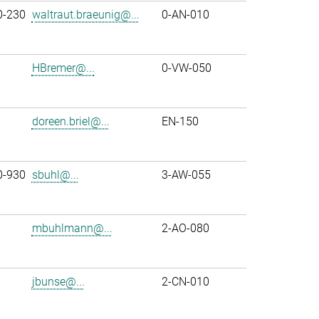
0-230
waltraut.braeunig@...
0-AN-010
HBremer@...
0-VW-050
doreen.briel@...
EN-150
0-930
sbuhl@...
3-AW-055
mbuhlmann@...
2-AO-080
jbunse@...
2-CN-010