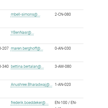
mbell-simons@...
2-CN-080
YBenNasr@...
0-207
maren.berghoff@...
0-AN-030
0-340
bettina.bertalan@...
3-AW-080
Anushree.Bharadwaj@...
1-AN-020
frederik.boeddeker@...
EN-100 / EN-