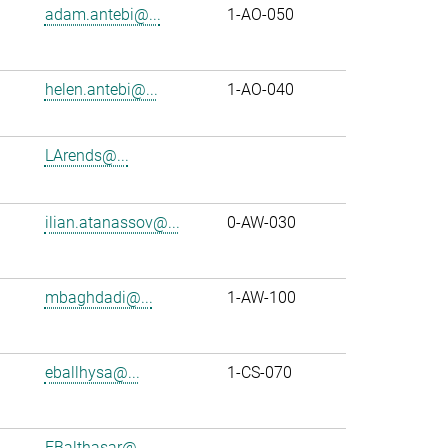
adam.antebi@...
1-AO-050
helen.antebi@...
1-AO-040
LArends@...
ilian.atanassov@...
0-AW-030
mbaghdadi@...
1-AW-100
eballhysa@...
1-CS-070
FBalthasar@...