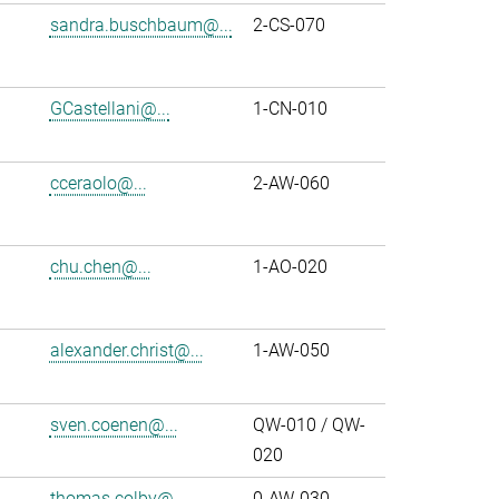
sandra.buschbaum@...
2-CS-070
GCastellani@...
1-CN-010
cceraolo@...
2-AW-060
chu.chen@...
1-AO-020
alexander.christ@...
1-AW-050
sven.coenen@...
QW-010 / QW-
020
thomas.colby@...
0-AW-030