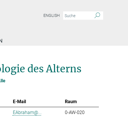
ENGLISH
N
logie des Alterns
lle
E-Mail
Raum
EAbraham@...
0-AW-020