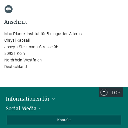
Anschrift
Max-Planck-Institut für Biologie des Alterns
Chrysi Kapsali
Joseph-Stelzmann-Strasse 9b
50931 Köln
Nordrhein-Westfalen
Deutschland
TOP
Informationen für
Social Media
Bewerbende
Besucher:innen
LinkedIn
Kontakt
Forschende
Bluesky