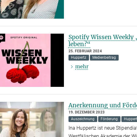
Spotify Wissen Weekly 
leben?“
25. FEBRUAR 2024
Huppertz
Medienbeitrag
mehr
Anerkennung und Förd
19. DEZEMBER 2023
Auszeichnung
Förderung
Hupper
Ina Huppertz ist neue Stipendia
Westfälischen Akademie der W