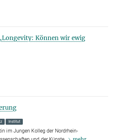
„Longevity: Können wir ewig
erung
tz
Institut
tin im Jungen Kolleg der Nordrhein-
mehr
issenschaften und der Künste