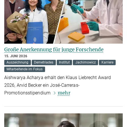
Große Anerkennung für junge Forschende
15. JUNI 2026
Auszeichnung
Demetriades
Institut
Jachimowicz
Karriere
Mitarbeitende im Fokus
Aishwarya Acharya erhält den Klaus Liebrecht Award
2026, Arvid Becker ein José-Carreras-
mehr
Promotionsstipendium