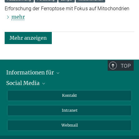
Erforschung der Ferroptose mit Fokus auf Mitochondrien
mehr
Mehr anzeigen
TOP
Informationen für
Social Media
Bewerbende
Besucher:innen
LinkedIn
Kontakt
Forschende
Bluesky
Intranet
Journalist:innen
YouTube
Studierende
Netiquette
Webmail