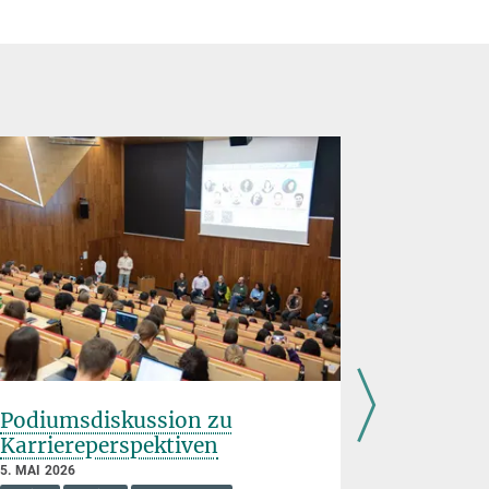
Podiumsdiskussion zu
Kölner 
Karriereperspektiven
1. APRIL 202
Besuch
In
5. MAI 2026