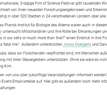
ernationale, 3-tägige Pint of Science Festival gibt tausenden Wi
ichkeit von ihren neuesten Forschungsergebnissen und Erkenntni
eitig in über 320 Städten in 24 verschiedenen Ländern über alle f
-Planck-Institut für Biologie des Alterns waren auch in diese
l
untersucht Mitochondrien und ihre Rolle bei Erkrankungen und
es in our cells or much more than that?“ einen Einblick in ihre 
 a fatal link”. Außerdem unterstützten
Jonas Goergens
und Dana
aube, dass wir Forschenden verpflichtet sind, mit Menschen auß
ng mit ihren Steuergeldern unterstützen. Ohne sie wäre es nich
ng Kim.
len von uns über zukünftige Veranstaltungen informiert werden
 Event-Emailverteiler auf. Hier gibt es außerdem noch mehr Inf
altungen.