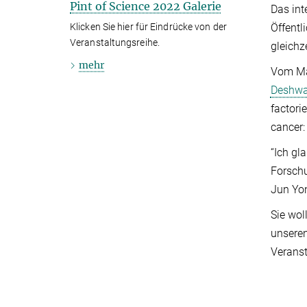
Pint of Science 2022 Galerie
Das int
Öffentl
Klicken Sie hier für Eindrücke von der
Veranstaltungsreihe.
gleichz
mehr
Vom Max
Deshwa
factori
cancer:
“Ich gl
Forschu
Jun Yo
Sie wol
unseren
Veranst