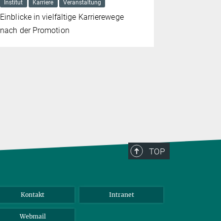
Institut
Karriere
Veranstaltung
40 Kinder t
Einblicke in vielfältige Karrierewege
Forschung 
nach der Promotion
TOP
Kontakt
Intranet
Webmail