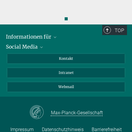
◼
TOP
Informationen für
Social Media
Bewerbende
Besucher:innen
LinkedIn
Kontakt
Forschende
Bluesky
Intranet
Journalist:innen
YouTube
Studierende
Netiquette
Webmail
Max-Planck-Gesellschaft
Impressum
Datenschutzhinweis
Barrierefreiheit