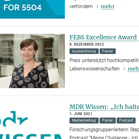
mehr
verhindern
FEBS Excellence Award 
8. DEZEMBER 2022
Auszeichnung
Panier
Preis unterstützt hochkompetit
meh
Lebenswissenschaften
MDR Wissen: „Ich halte
1. JUNI 2021
Medienbeitrag
Panier
Podcast
Forschungsgruppenleiterin Ste
Podcast "Meine Challenge - Ich 