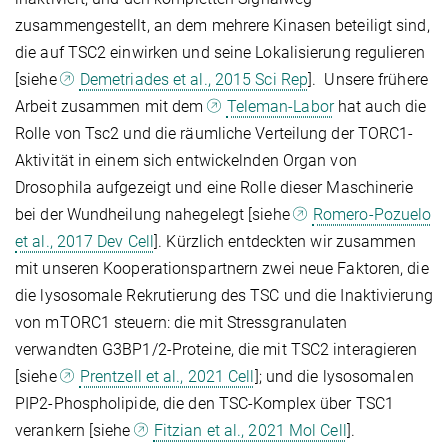
zusammengestellt, an dem mehrere Kinasen beteiligt sind,
die auf TSC2 einwirken und seine Lokalisierung regulieren
[siehe
Demetriades et al., 2015 Sci Rep
]. Unsere frühere
Arbeit zusammen mit dem
Teleman-Labor
hat auch die
Rolle von Tsc2 und die räumliche Verteilung der TORC1-
Aktivität in einem sich entwickelnden Organ von
Drosophila aufgezeigt und eine Rolle dieser Maschinerie
bei der Wundheilung nahegelegt [siehe
Romero-Pozuelo
et al., 2017 Dev Cell
]. Kürzlich entdeckten wir zusammen
mit unseren Kooperationspartnern zwei neue Faktoren, die
die lysosomale Rekrutierung des TSC und die Inaktivierung
von mTORC1 steuern: die mit Stressgranulaten
verwandten G3BP1/2-Proteine, die mit TSC2 interagieren
[siehe
Prentzell et al., 2021 Cell
]; und die lysosomalen
PIP2-Phospholipide, die den TSC-Komplex über TSC1
verankern [siehe
Fitzian et al., 2021 Mol Cell
].