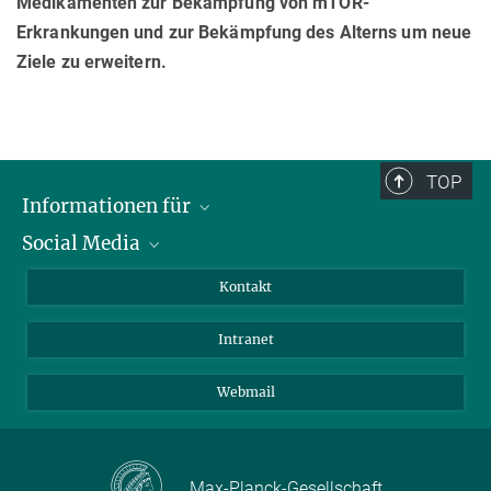
Medikamenten zur Bekämpfung von mTOR-
Erkrankungen und zur Bekämpfung des Alterns um neue
Ziele zu erweitern.
TOP
Informationen für
Social Media
Bewerbende
Besucher:innen
LinkedIn
Kontakt
Forschende
Bluesky
Intranet
Journalist:innen
YouTube
Studierende
Netiquette
Webmail
Max-Planck-Gesellschaft