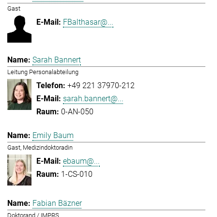
Gast
FBalthasar@...
Sarah Bannert
Leitung Personalabteilung
+49 221 37970-212
sarah.bannert@...
0-AN-050
Emily Baum
Gast, Medizindoktoradin
ebaum@...
1-CS-010
Fabian Bäzner
Doktorand / IMPRS