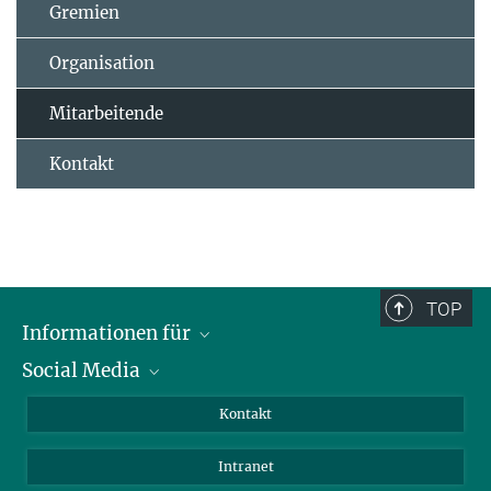
Gremien
Organisation
Mitarbeitende
Kontakt
TOP
Informationen für
Social Media
Bewerbende
Besucher:innen
LinkedIn
Kontakt
Forschende
Bluesky
Intranet
Journalist:innen
YouTube