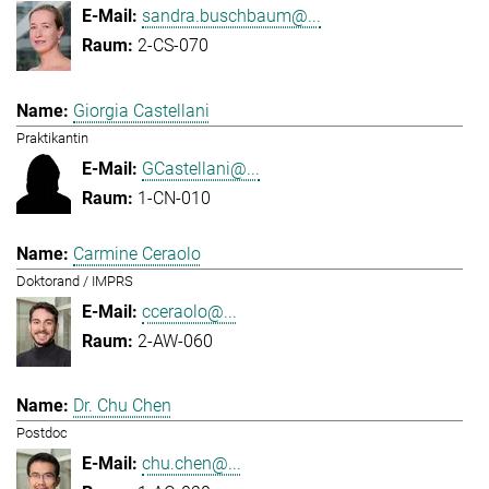
sandra.buschbaum@...
2-CS-070
Giorgia Castellani
Praktikantin
GCastellani@...
1-CN-010
Carmine Ceraolo
Doktorand / IMPRS
cceraolo@...
2-AW-060
Dr. Chu Chen
Postdoc
chu.chen@...