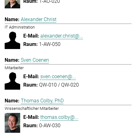
1-AO-020
Alexander Christ
IT Administration
alexander.christ@...
1-AW-050
Sven Coenen
Mitarbeiter
sven.coenen@...
QW-010 / QW-020
Thomas Colby, PhD
Wissenschaftlicher Mitarbeiter
thomas.colby@...
0-AW-030