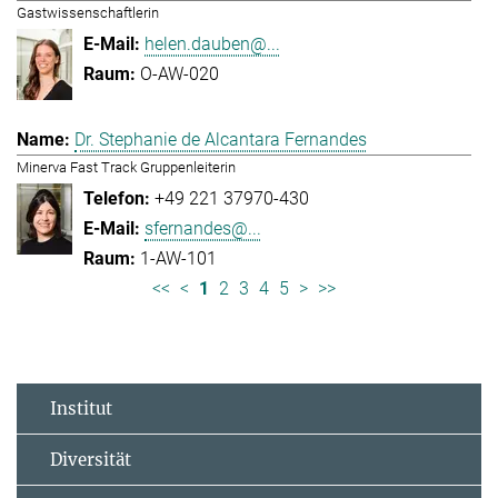
Gastwissenschaftlerin
helen.dauben@...
O-AW-020
Dr. Stephanie de Alcantara Fernandes
Minerva Fast Track Gruppenleiterin
+49 221 37970-430
sfernandes@...
1-AW-101
<<
<
1
2
3
4
5
>
>>
Institut
Diversität