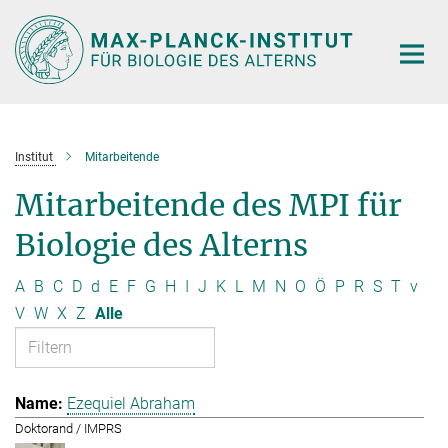
Hauptinhalt
Institut
Mitarbeitende
Mitarbeitende des MPI für
Biologie des Alterns
A
B
C
D
d
E
F
G
H
I
J
K
L
M
N
O
Ö
P
R
S
T
v
V
W
X
Z
Alle
Ezequiel Abraham
Doktorand / IMPRS