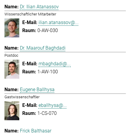
Dr. Ilian Atanassov
Wissenschaftlicher Mitarbeiter
ilian.atanassov@...
0-AW-030
Dr. Maarouf Baghdadi
Postdoc
mbaghdadi@...
1-AW-100
Eugene Ballhysa
Gastwissenschaftler
eballhysa@...
1-CS-070
Frick Balthasar