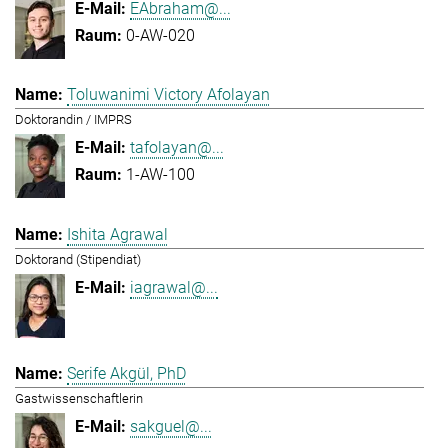
EAbraham@...
0-AW-020
Toluwanimi Victory Afolayan
Doktorandin / IMPRS
tafolayan@...
1-AW-100
Ishita Agrawal
Doktorand (Stipendiat)
iagrawal@...
Serife Akgül, PhD
Gastwissenschaftlerin
sakguel@...