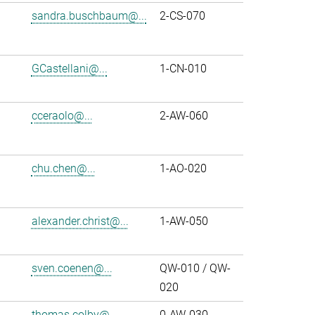
sandra.buschbaum@...
2-CS-070
GCastellani@...
1-CN-010
cceraolo@...
2-AW-060
chu.chen@...
1-AO-020
alexander.christ@...
1-AW-050
sven.coenen@...
QW-010 / QW-
020
thomas.colby@...
0-AW-030