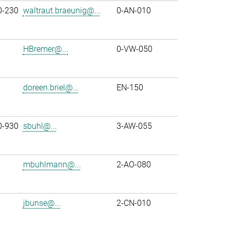
0-230
waltraut.braeunig@...
0-AN-010
HBremer@...
0-VW-050
doreen.briel@...
EN-150
0-930
sbuhl@...
3-AW-055
mbuhlmann@...
2-AO-080
jbunse@...
2-CN-010