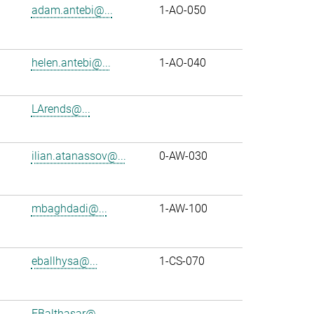
adam.antebi@...
1-AO-050
helen.antebi@...
1-AO-040
LArends@...
ilian.atanassov@...
0-AW-030
mbaghdadi@...
1-AW-100
eballhysa@...
1-CS-070
FBalthasar@...