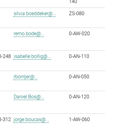
140
silvia.boeddeker@...
ZS-080
remo.bode@...
0-AW-020
0-248
isabelle.bollig@...
0-AN-110
rbontjer@...
0-AN-050
Daniel.Bos@...
0-AN-120
0-312
jorge.boucas@...
1-AW-060