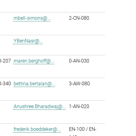
mbell-simons@...
2-CN-080
YBenNasr@...
0-207
maren.berghoff@...
0-AN-030
0-340
bettina.bertalan@...
3-AW-080
Anushree.Bharadwaj@...
1-AN-020
frederik.boeddeker@...
EN-100 / EN-