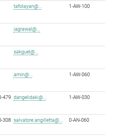
tafolayan@...
1-AW-100
iagrawal@...
sakguel@...
amin@...
1-AW-060
0-479
dangelidaki@...
1-AW-030
0-308
salvatore.angilletta@...
0-AN-060