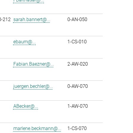
0-212
sarah.bannert@...
0-AN-050
ebaum@...
1-CS-010
Fabian.Baezner@...
2-AW-020
juergen.bechler@...
0-AW-070
ABecker@...
1-AW-070
marlene.beckmann@...
1-CS-070