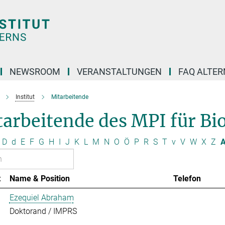
NEWSROOM
VERANSTALTUNGEN
FAQ ALTER
Institut
Mitarbeitende
arbeitende des MPI für Bio
D
d
E
F
G
H
I
J
K
L
M
N
O
Ö
P
R
S
T
v
V
W
X
Z
A
t
Name & Position
Telefon
Ezequiel Abraham
Doktorand / IMPRS