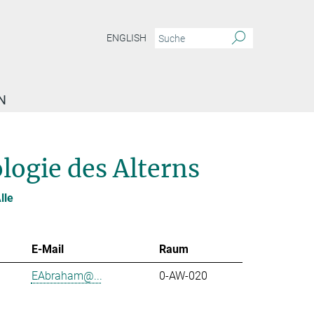
ENGLISH
N
logie des Alterns
lle
E-Mail
Raum
EAbraham@...
0-AW-020