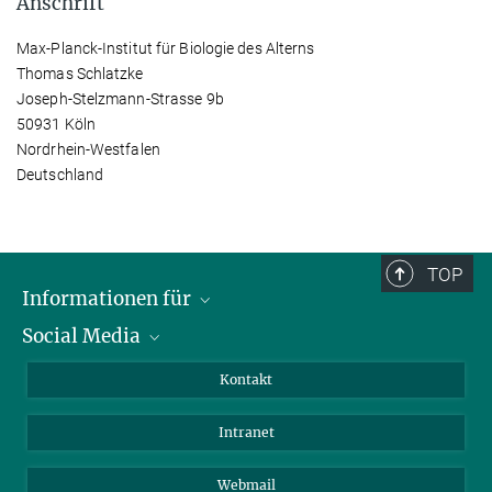
Anschrift
Max-Planck-Institut für Biologie des Alterns
Thomas Schlatzke
Joseph-Stelzmann-Strasse 9b
50931 Köln
Nordrhein-Westfalen
Deutschland
TOP
Informationen für
Social Media
Bewerbende
Besucher:innen
LinkedIn
Kontakt
Forschende
Bluesky
Intranet
Journalist:innen
YouTube
Studierende
Netiquette
Webmail