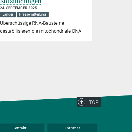
Entzündungen
Zellen v
24. SEPTEMBER 2025
14. AUGUST 2
Langer
Pressemitteilung
Mitochondrie
Überschüssige RNA-Bausteine
Wettstreit 
destabilisieren die mitochondriale DNA
Parasiten
TOP
Kontakt
Intranet