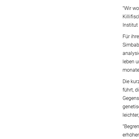
"Wir wo
Killifi
Institu
Für ihr
Simbabw
analysi
leben u
monate
Die kur
führt, 
Gegensa
genetis
leichte
"Begre
erhöhen