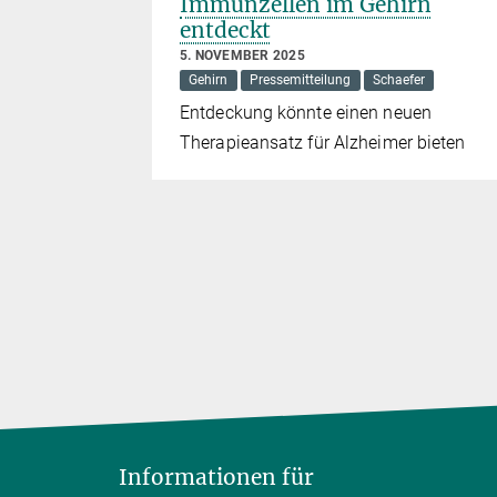
Immunzellen im Gehirn
entdeckt
essarz
5. NOVEMBER 2025
Gehirn
Pressemitteilung
Schaefer
lich, je
Entdeckung könnte einen neuen
gan
Therapieansatz für Alzheimer bieten
Informationen für