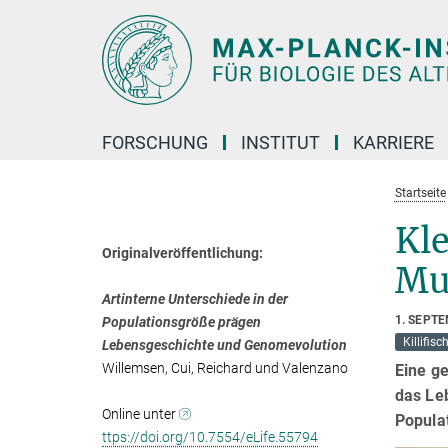
Hauptinhalt
FORSCHUNG
INSTITUT
KARRIERE
Startseite
Kle
Originalveröffentlichung:
Mu
Artinterne Unterschiede in der
1. SEPT
Populationsgröße prägen
Killifisc
Lebensgeschichte und Genomevolution
Willemsen, Cui, Reichard und Valenzano
Eine ge
das Le
Online unter
Popula
ttps://doi.org/10.7554/eLife.55794