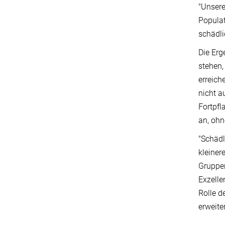
"Unsere
Populat
schädli
Die Erg
stehen,
erreich
nicht a
Fortpfl
an, ohn
"Schädl
kleiner
Gruppen
Exzelle
Rolle d
erweite