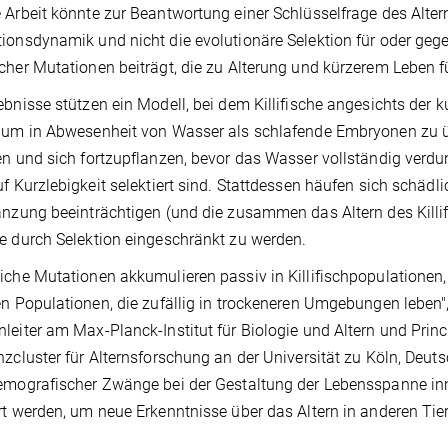
 Arbeit könnte zur Beantwortung einer Schlüsselfrage des Altern
ionsdynamik und nicht die evolutionäre Selektion für oder ge
cher Mutationen beiträgt, die zu Alterung und kürzerem Leben f
ebnisse stützen ein Modell, bei dem Killifische angesichts der
 um in Abwesenheit von Wasser als schlafende Embryonen zu ü
en und sich fortzupflanzen, bevor das Wasser vollständig verdun
uf Kurzlebigkeit selektiert sind. Stattdessen häufen sich schäd
anzung beeinträchtigen (und die zusammen das Altern des Killi
e durch Selektion eingeschränkt zu werden.
iche Mutationen akkumulieren passiv in Killifischpopulationen,
en Populationen, die zufällig in trockeneren Umgebungen leben"
leiter am Max-Planck-Institut für Biologie und Altern und Prin
nzcluster für Alternsforschung an der Universität zu Köln, Deut
emografischer Zwänge bei der Gestaltung der Lebensspanne in
rt werden, um neue Erkenntnisse über das Altern in anderen T