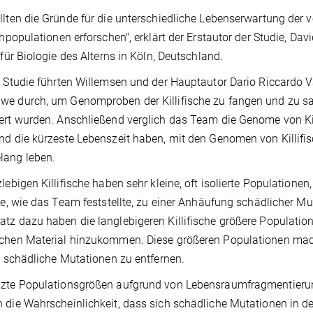
llten die Gründe für die unterschiedliche Lebenserwartung der 
schpopulationen erforschen", erklärt der Erstautor der Studie, 
t für Biologie des Alterns in Köln, Deutschland.
e Studie führten Willemsen und der Hauptautor Dario Riccardo
e durch, um Genomproben der Killifische zu fangen und zu s
ert wurden. Anschließend verglich das Team die Genome von Ki
nd die kürzeste Lebenszeit haben, mit den Genomen von Killif
lang leben.
zlebigen Killifische haben sehr kleine, oft isolierte Populatio
die, wie das Team feststellte, zu einer Anhäufung schädlicher M
tz dazu haben die langlebigeren Killifische größere Populatio
chen Material hinzukommen. Diese größeren Populationen mache
r, schädliche Mutationen zu entfernen.
nzte Populationsgrößen aufgrund von Lebensraumfragmentieru
 die Wahrscheinlichkeit, dass sich schädliche Mutationen in 