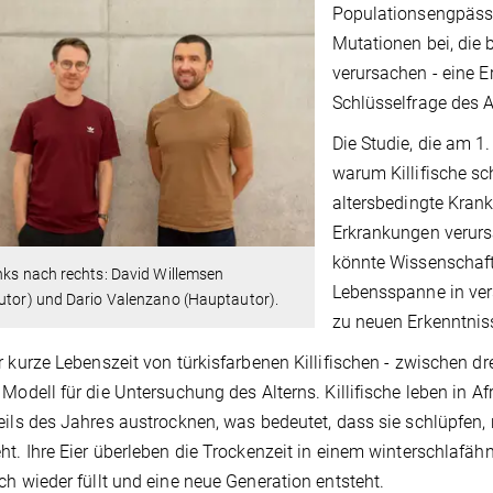
Populationsengpässe
Mutationen bei, die b
verursachen - eine E
Schlüsselfrage des A
Die Studie, die am 1.
warum Killifische s
altersbedingte Kran
Erkrankungen verurs
könnte Wissenschaftl
nks nach rechts: David Willemsen
Lebensspanne in ver
utor) und Dario Valenzano (Hauptautor).
zu neuen Erkenntnis
r kurze Lebenszeit von türkisfarbenen Killifischen - zwischen 
 Modell für die Untersuchung des Alterns. Killifische leben in Af
eils des Jahres austrocknen, was bedeutet, dass sie schlüpfen, 
ht. Ihre Eier überleben die Trockenzeit in einem winterschlafä
ch wieder füllt und eine neue Generation entsteht.