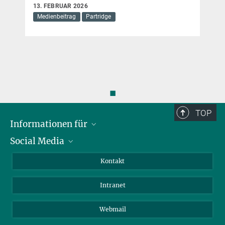
13. FEBRUAR 2026
Medienbeitrag
Partridge
◼
TOP
Informationen für
Social Media
Bewerbende
Besucher:innen
LinkedIn
Kontakt
Forschende
Bluesky
Intranet
Journalist:innen
YouTube
Studierende
Netiquette
Webmail