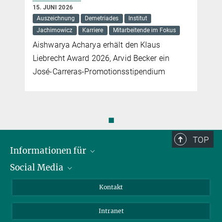
15. JUNI 2026
Auszeichnung
Demetriades
Institut
Jachimowicz
Karriere
Mitarbeitende im Fokus
Aishwarya Acharya erhält den Klaus
Liebrecht Award 2026, Arvid Becker ein
José-Carreras-Promotionsstipendium
◼
TOP
Informationen für
Social Media
Bewerbende
Besucher:innen
LinkedIn
Kontakt
Forschende
Bluesky
Intranet
Journalist:innen
YouTube