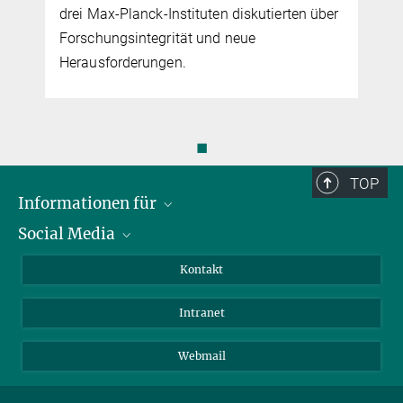
drei Max-Planck-Instituten diskutierten über
Forschungsintegrität und neue
Herausforderungen.
◼
TOP
Informationen für
Social Media
Bewerbende
Besucher:innen
LinkedIn
Kontakt
Forschende
Bluesky
Intranet
Journalist:innen
YouTube
Studierende
Netiquette
Webmail