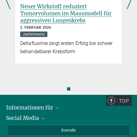
Neuer Wirkstoff reduziert
Tumorvolumen im Mausmodell für
aggressiven Lungenkrebs
2. FEBRUAR 2026
Jachimowicz
Deltafluorine zeigt ersten Erfolg bei schwer
behandelbarer Krebsform
◼
TOP
Informationen für
Social Media
Bewerbende
Besucher:innen
LinkedIn
Kontakt