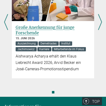
Große Anerkennung für junge
Forschende
15. JUNI 2026
Auszeichnung
Demetriades
Institut
Jachimowicz
Karriere
Mitarbeitende im Fokus
Aishwarya Acharya erhält den Klaus
Liebrecht Award 2026, Arvid Becker ein
José-Carreras-Promotionsstipendium
◼
TOP