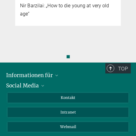
Nir Barzilai: „How to die young at very old
age“
◼
TOP
Informationen für
Social Media
Bewerbende
Besucher:innen
LinkedIn
Kontakt
Forschende
Bluesky
Intranet
Journalist:innen
YouTube
Studierende
Netiquette
Webmail