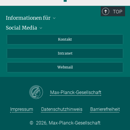
TOP
Informationen für
Social Media
Bewerbende
Besucher:innen
LinkedIn
Kontakt
Forschende
Bluesky
Intranet
Journalist:innen
YouTube
Studierende
Netiquette
Webmail
Max-Planck-Gesellschaft
Impressum
Datenschutzhinweis
Barrierefreiheit
©
2026, Max-Planck-Gesellschaft