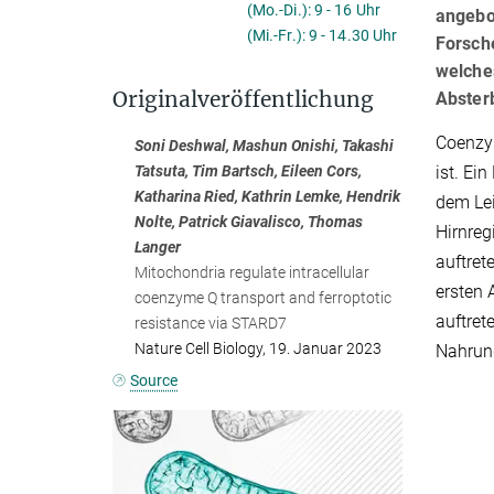
(Mo.-Di.): 9 - 16 Uhr
angebo
(Mi.-Fr.): 9 - 14.30 Uhr
Forsch
welches
Originalveröffentlichung
Abster
Coenzym
Soni Deshwal, Mashun Onishi, Takashi
ist. Ei
Tatsuta, Tim Bartsch, Eileen Cors,
Katharina Ried, Kathrin Lemke, Hendrik
dem Lei
Nolte, Patrick Giavalisco, Thomas
Hirnre
Langer
auftret
Mitochondria regulate intracellular
ersten 
coenzyme Q transport and ferroptotic
auftret
resistance via STARD7
Nature Cell Biology, 19. Januar 2023
Nahrun
Source