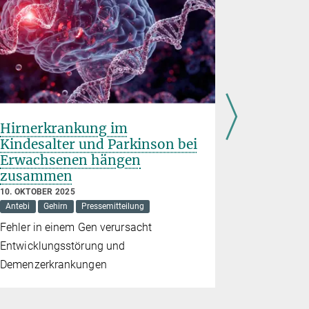
Hirnerkrankung im
Versteck
Kindesalter und Parkinson bei
Entzün
Erwachsenen hängen
24. SEPTEMB
zusammen
Langer
Pr
10. OKTOBER 2025
Überschüss
Antebi
Gehirn
Pressemitteilung
destabilisi
Fehler in einem Gen verursacht
Entwicklungsstörung und
Demenzerkrankungen