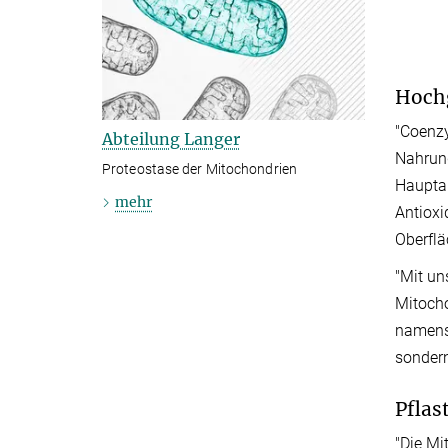
Hoch
"Coenzy
Abteilung Langer
Nahrung
Proteostase der Mitochondrien
Hauptau
mehr
Antioxi
Oberflä
"Mit un
Mitocho
namens 
sonder
Pflas
"Die Mi