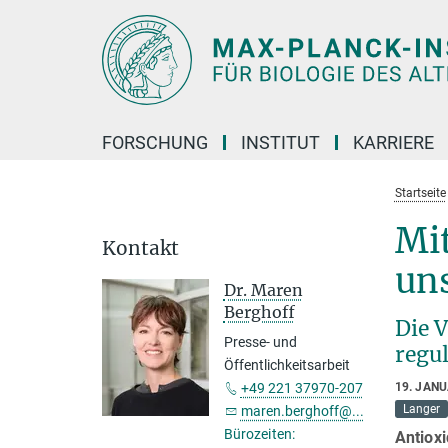
Hauptinhalt
FORSCHUNG
INSTITUT
KARRIERE
Startseite
Mi
Kontakt
uns
Dr. Maren
Berghoff
Die 
Presse- und
regul
Öffentlichkeitsarbeit
+49 221 37970-207
19. JAN
Langer
maren.berghoff@...
Bürozeiten:
Antioxi