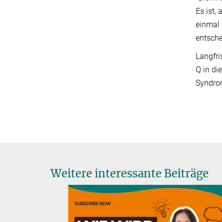
Es ist,
einmal 
entsche
Langfri
Q in di
Syndro
Weitere interessante Beiträge