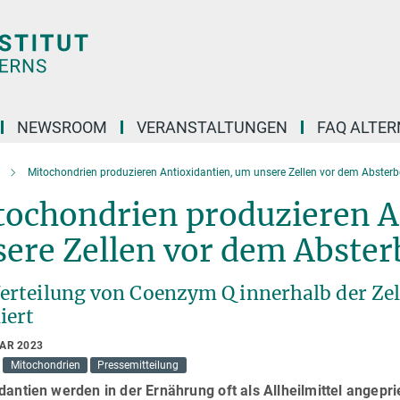
NEWSROOM
VERANSTALTUNGEN
FAQ ALTER
Mitochondrien produzieren Antioxidantien, um unsere Zellen vor dem Abster
tochondrien produzieren A
ere Zellen vor dem Abster
Verteilung von Coenzym Q innerhalb der Ze
iert
UAR 2023
Mitochondrien
Pressemitteilung
dantien werden in der Ernährung oft als Allheilmittel angep