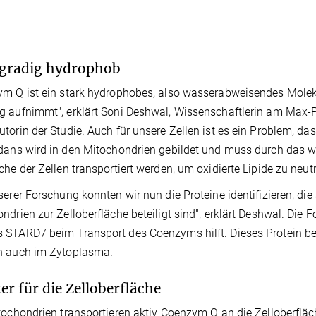
gradig hydrophob
m Q ist ein stark hydrophobes, also wasserabweisendes Molekü
 aufnimmt", erklärt Soni Deshwal, Wissenschaftlerin am Max-Pla
torin der Studie. Auch für unsere Zellen ist es ein Problem, da
dans wird in den Mitochondrien gebildet und muss durch das wä
che der Zellen transportiert werden, um oxidierte Lipide zu neutr
serer Forschung konnten wir nun die Proteine identifizieren, 
ndrien zur Zelloberfläche beteiligt sind", erklärt Deshwal. Di
STARD7 beim Transport des Coenzyms hilft. Dieses Protein befi
n auch im Zytoplasma.
ter für die Zelloberfläche
tochondrien transportieren aktiv Coenzym Q an die Zelloberfläc