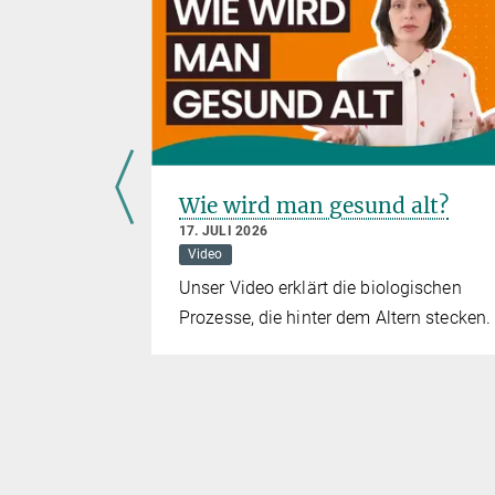
und
Wie wird man gesund alt?
ür
17. JULI 2026
Video
Unser Video erklärt die biologischen
ilung
Prozesse, die hinter dem Altern stecken.
te Fische