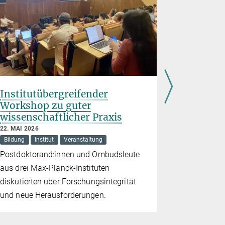
Institutübergreifender
Pint of 
Workshop zu guter
21. MAI 2026
wissenschaftlicher Praxis
Institut
Ve
22. MAI 2026
Forschung tr
Bildung
Institut
Veranstaltung
Postdoktorand:innen und Ombudsleute
aus drei Max-Planck-Instituten
diskutierten über Forschungsintegrität
und neue Herausforderungen.