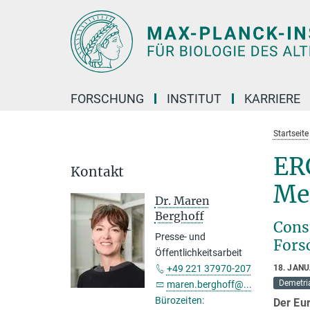
Hauptinhalt
FORSCHUNG
INSTITUT
KARRIERE
Startseite
ER
Kontakt
Me
Dr. Maren
Berghoff
Cons
Presse- und
Fors
Öffentlichkeitsarbeit
+49 221 37970-207
18. JAN
Demetri
maren.berghoff@...
Bürozeiten:
Der Eu