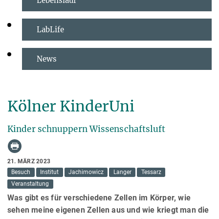
Lebenslauf
LabLife
News
Kölner KinderUni
Kinder schnuppern Wissenschaftsluft
21. MÄRZ 2023
Besuch
Institut
Jachimowicz
Langer
Tessarz
Veranstaltung
Was gibt es für verschiedene Zellen im Körper, wie
sehen meine eigenen Zellen aus und wie kriegt man die