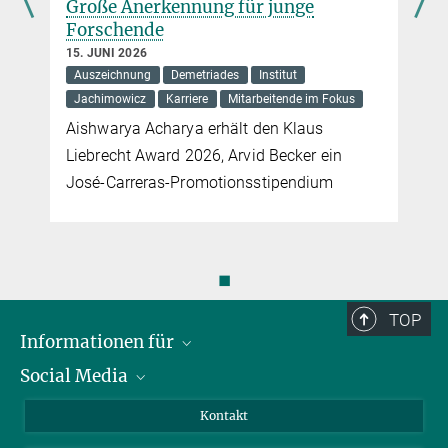
Große Anerkennung für junge
Forschende
15. JUNI 2026
Auszeichnung
Demetriades
Institut
Jachimowicz
Karriere
Mitarbeitende im Fokus
Aishwarya Acharya erhält den Klaus
Liebrecht Award 2026, Arvid Becker ein
José-Carreras-Promotionsstipendium
◼
TOP
Informationen für
Social Media
Bewerbende
Besucher:innen
LinkedIn
Kontakt
Forschende
Bluesky